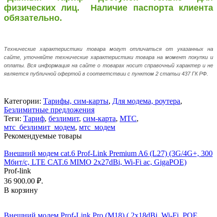
физических лиц.
Наличие паспорта клиента
обязательно.
Технические характеристики товара могут отличаться от указанных на
сайте, уточняйте технические характеристики товара на момент покупки и
оплаты. Вся информация на сайте о товарах носит справочный характер и не
является публичной офертой в соответствии с пунктом 2 статьи 437 ГК РФ.
Категории:
Тарифы, сим-карты
,
Для модема, роутера
,
Безлимитные предложения
Теги:
Тариф
,
безлимит
,
сим-карта
,
МТС
,
мтс_безлимит_модем
,
мтс_модем
Рекомендуемые товары
Внешний модем cat.6 Prof-Link Premium A6 (L27) (3G/4G+, 300
Мбит/с, LTE CAT.6 MIMO 2x27dBi, Wi-Fi ac, GigaPOE)
Prof-link
36 900.00 ₽.
В корзину
Внешний модем Prof-Link Pro (M18) ( 2x18dBi, Wi-Fi, POE,