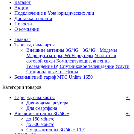
Каталог
Акции
Подключение к Yota юридических лиц
Доставка и оплата
Новости
О компании
Главная
Тарифы, сим-карты
Внешние антенны 3G/4G+
3G/4G+ Модемы
Маршрутизаторы, Wi-Fi роутеры
Усилители
сотовой связи
Комплектующие, антенны
Телевидение IP, Спутниковое телевидение
Услуги
Стационарные телефоны
Безлимитный тариф МТС Unlim_1650
Категории товаров
Тарифы, сим-карты
+
-
Для модема, роутера
Для смартфона
Внешние антенны 3G/4G+
+
-
до 150 мбит/с
до 300 мбит/с
Смарт-антенны 3G/4G+ LTE