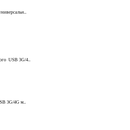
ниверсальн..
го USB 3G/4..
B 3G/4G м..