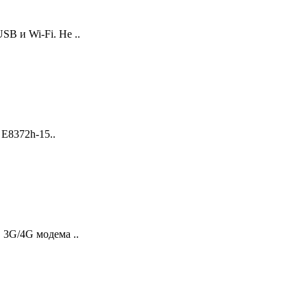
B и Wi-Fi. Не ..
8372h-15..
G/4G модема ..