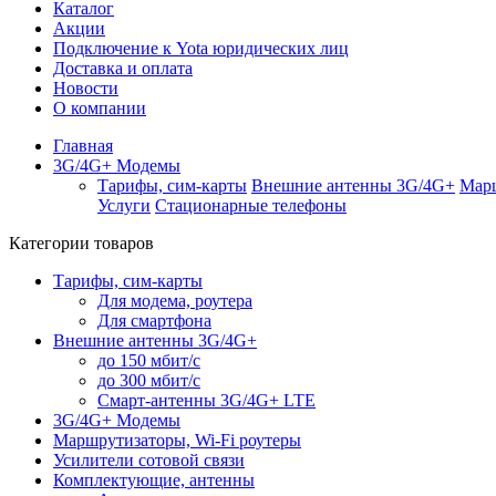
Каталог
Акции
Подключение к Yota юридических лиц
Доставка и оплата
Новости
О компании
Главная
3G/4G+ Модемы
Тарифы, сим-карты
Внешние антенны 3G/4G+
Марш
Услуги
Стационарные телефоны
Категории товаров
Тарифы, сим-карты
Для модема, роутера
Для смартфона
Внешние антенны 3G/4G+
до 150 мбит/с
до 300 мбит/с
Смарт-антенны 3G/4G+ LTE
3G/4G+ Модемы
Маршрутизаторы, Wi-Fi роутеры
Усилители сотовой связи
Комплектующие, антенны