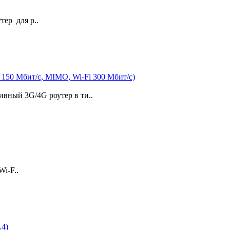
ер для р..
 150 Мбит/с, MIMO, Wi-Fi 300 Мбит/с)
вный 3G/4G роутер в ти..
i-F..
.4)