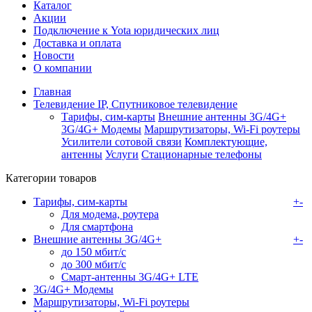
Каталог
Акции
Подключение к Yota юридических лиц
Доставка и оплата
Новости
О компании
Главная
Телевидение IP, Спутниковое телевидение
Тарифы, сим-карты
Внешние антенны 3G/4G+
3G/4G+ Модемы
Маршрутизаторы, Wi-Fi роутеры
Усилители сотовой связи
Комплектующие,
антенны
Услуги
Стационарные телефоны
Категории товаров
Тарифы, сим-карты
+
-
Для модема, роутера
Для смартфона
Внешние антенны 3G/4G+
+
-
до 150 мбит/с
до 300 мбит/с
Смарт-антенны 3G/4G+ LTE
3G/4G+ Модемы
Маршрутизаторы, Wi-Fi роутеры